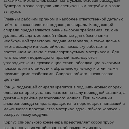
заказчика гибкий шнек может быть укомплектован расходным
бункером в зоне загрузки или специальным патрубком в зоне
выгрузки.
Главным рабочим органом и наиболее ответственной деталью
гибкого шнека является подающая спираль. К подающей
спирали предъявляются очень высокие требования, т.к. она
должна обладать хорошей гибкостью для обеспечения
необходимой траектории подачи материала, а также должна
иметь высокую износостойкость, поскольку работает в
постоянном контакте с транспортируемым материалом. Для
изготовления подающих спиралей используются
углеродистые и нержавеющие стали, обладающие высокими
показателями стойкости к абразивному износу и отличными
пружинящими свойствами. Спираль гибкого шнека всегда
цельная.
Концы подающей спирали крепятся в подшипниковых опорах,
одна из которых устанавливается на валу приводной станции, а
другая – в районе разгрузочного модуля. При включении
электропривода спираль вращается и перемещает попавший в
межвитковое пространство материал вдоль гибкого корпуса к
разгрузочному модулю.
Корпус спирального конвейера представляет собой трубу,
выполненную из устойчивого к абразивному износу