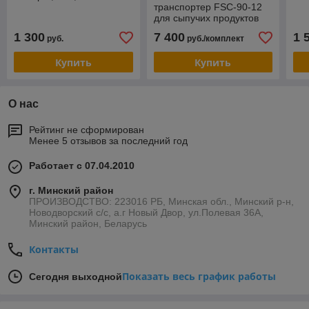
транспортер FSC-90-12
для сыпучих продуктов
(гибкий шнек)
1 300
7 400
1 
руб.
руб./комплект
Купить
Купить
О нас
Рейтинг не сформирован
Менее 5 отзывов за последний год
Работает с 07.04.2010
г. Минский район
ПРОИЗВОДСТВО: 223016 РБ, Минская обл., Минский р-н,
Новодворский с/с, а.г Новый Двор, ул.Полевая 36А,
Минский район, Беларусь
Контакты
Показать весь график работы
Сегодня выходной