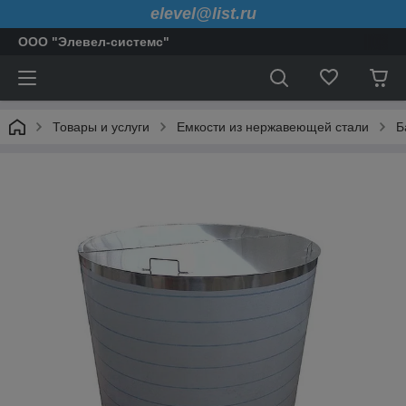
elevel@list.ru
ООО "Элевел-системс"
Товары и услуги
Емкости из нержавеющей стали
Б